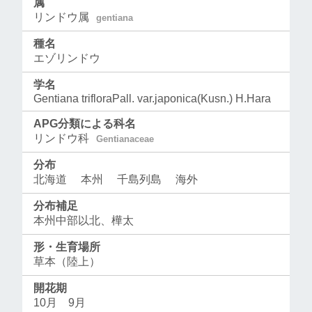
属
リンドウ属
gentiana
種名
エゾリンドウ
学名
Gentiana trifloraPall. var.japonica(Kusn.) H.Hara
APG分類による科名
リンドウ科
Gentianaceae
分布
北海道 本州 千島列島 海外
分布補足
本州中部以北、樺太
形・生育場所
草本（陸上）
開花期
10月 9月