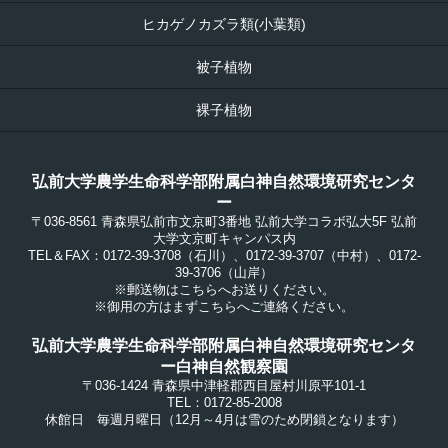
ヒカゲノカズラ類(小葉類)
被子植物
裸子植物
弘前大学農学生命科学部附属白神自然環境研究センタ
ー
〒036-8561 青森県弘前市文京町3番地 弘前大学コラボ弘大5F 弘前
大学文京町キャンパス内
TEL＆FAX：0172-39-3708（石川）、0172-39-3707（中村）、0172-
39-3706（山岸）
※郵送物はこちらへお送りください。
※御用の方はまずこちらへご連絡ください。
弘前大学農学生命科学部附属白神自然環境研究センタ
ー白神自然観察園
〒036-1424 青森県中津軽郡西目屋村川原平101-1
TEL：0172-85-2008
休館日 毎週月曜日（12月～4月は雪のため閉鎖となります）