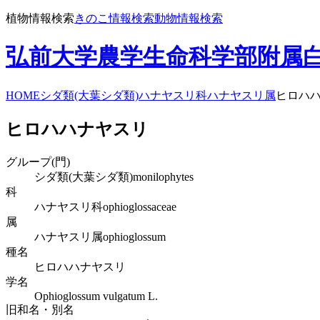
植物情報検索
きのこ情報検索
動物情報検索
弘前大学農学生命科学部附属
HOME
シダ類(大葉シダ類)
ハナヤスリ科
ハナヤスリ属
ヒロハ
ヒロハハナヤスリ
グループ(門)
シダ類(大葉シダ類)
monilophytes
科
ハナヤスリ科
ophioglossaceae
属
ハナヤスリ属
ophioglossum
種名
ヒロハハナヤスリ
学名
Ophioglossum vulgatum L.
旧和名・別名