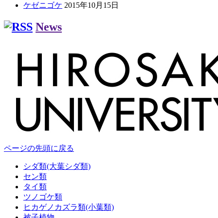
ケゼニゴケ
2015年10月15日
News
ページの先頭に戻る
シダ類(大葉シダ類)
セン類
タイ類
ツノゴケ類
ヒカゲノカズラ類(小葉類)
被子植物