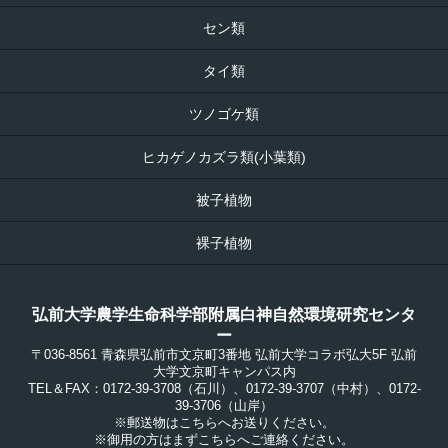
セン類
タイ類
ツノゴケ類
ヒカゲノカズラ類(小葉類)
被子植物
裸子植物
弘前大学農学生命科学部附属白神自然環境研究センタ
ー
〒036-8561 青森県弘前市文京町3番地 弘前大学コラボ弘大5F 弘前
大学文京町キャンパス内
TEL＆FAX：0172-39-3708（石川）、0172-39-3707（中村）、0172-
39-3706（山岸）
※郵送物はこちらへお送りください。
※御用の方はまずこちらへご連絡ください。