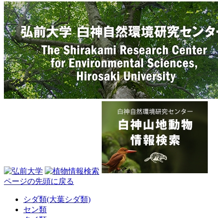
ページの先頭に戻る
シダ類(大葉シダ類)
セン類