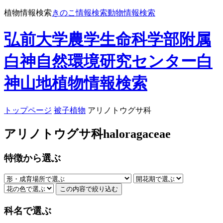
植物情報検索
きのこ情報検索
動物情報検索
弘前大学農学生命科学部附属
白神自然環境研究センター
白
神山地植物情報検索
トップページ
被子植物
アリノトウグサ科
アリノトウグサ科
haloragaceae
特徴から選ぶ
科名で選ぶ